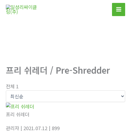
콘
텐
츠
로
건
너
뛰
기
프리 쉬레더 / Pre-Shredder
전체 1
프리 쉬레더
관리자
| 2021.07.12
| 899